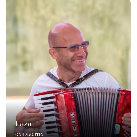
Laza
0642503116