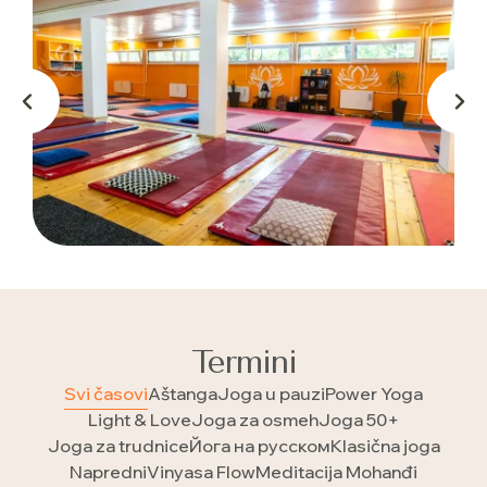
Termini
Svi časovi
Aštanga
Joga u pauzi
Power Yoga
Light & Love
Joga za osmeh
Joga 50+
Joga za trudnice
Йога на русском
Klasična joga
Napredni
Vinyasa Flow
Meditacija Mohanđi