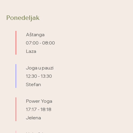
Ponedeljak
Aštanga
07:00
-
08:00
Laza
Joga u pauzi
12:30
-
13:30
Stefan
Power Yoga
17:17
-
18:18
Jelena