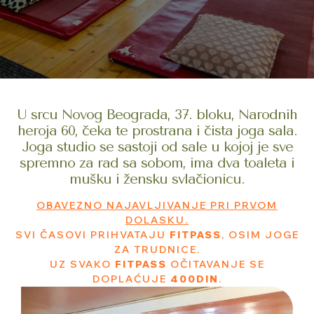
U srcu Novog Beograda, 37. bloku, Narodnih
heroja 60, čeka te prostrana i čista joga sala.
Joga studio se sastoji od sale u kojoj je sve
spremno za rad sa sobom, ima dva toaleta i
mušku i žensku svlačionicu.
OBAVEZNO NAJAVLJIVANJE PRI PRVOM
DOLASKU.
SVI ČASOVI PRIHVATAJU
FITPASS
, OSIM JOGE
ZA TRUDNICE.
UZ SVAKO
FITPASS
OČITAVANJE SE
DOPLAĆUJE
400DIN
.