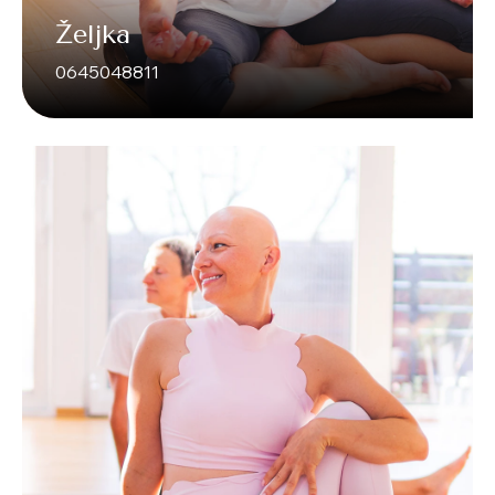
Željka
0645048811