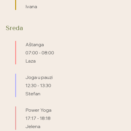
Ivana
Sreda
Aštanga
07:00
-
08:00
Laza
Joga u pauzi
12:30
-
13:30
Stefan
Power Yoga
17:17
-
18:18
Jelena