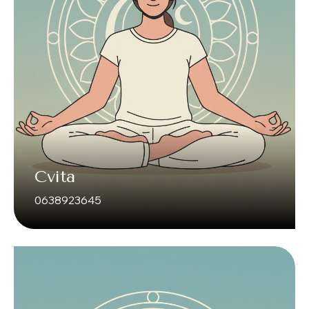
Cvita
0638923645