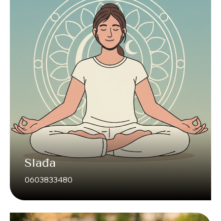
Slađa
0603833480