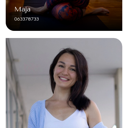
Maja
063378733