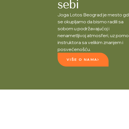
sebi
Joga Lotos Beograd je mesto g
se okupljamo da bismo radili sa
sobom u podržavajućoj i
nenametljivoj atmosferi, uz pom
instruktora sa velikim znanjem i
posvećenošću.
VIŠE O NAMA