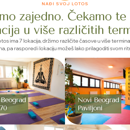
NAĐI SVOJ LOTOS
mo zajedno. Čekamo te 
cija u više različitih ter
tos ima 7 lokacija, držimo različite časove u više termin
a, pa raspored i lokaciju možeš lako prilagoditi svom ri
 Beograd
Novi Beograd
 70
Paviljoni