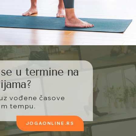
se u termine na
ijama?
 uz vođene časove
om tempu.
JOGAONLINE.RS