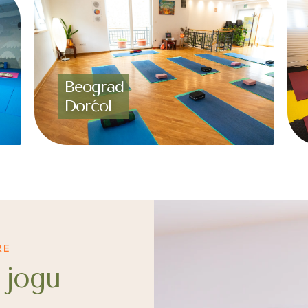
Beograd
Dorćol
RE
 jogu