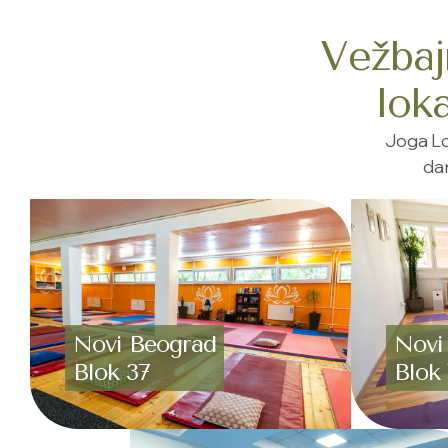
Vežbaj
loka
Joga Lo
dan
Novi Beograd
Novi
Blok 37
Blok