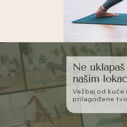
Ne uklapaš 
našim lokac
Vežbaj od kuće
prilagođene tv