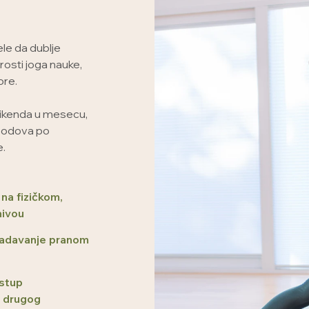
žele da dublje
osti joga nauke,
ore.
 vikenda u mesecu,
 bodova po
e.
na fizičkom,
nivou
vladavanje pranom
istup
a drugog