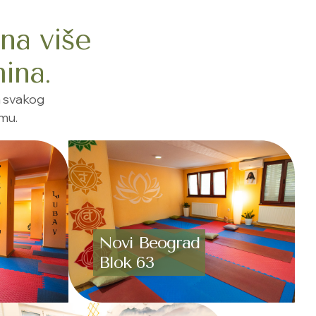
na više
mina.
a svakog
tmu.
Novi Beograd
Blok 63