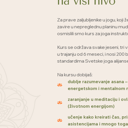
na viši nivo
Za prave zaljubljenike u jogu, koji 
zavire u nepreglednu planinu mudr
osmislili smo kurs za joga instrukt
Kurs se održava svake jeseni, tri
u trajanju od 6 meseci, i nosi 200
standardima Svetske joga alijans
Na kursu dobijaš:
dublje razumevanje asana – 
energetskom i mentalnom 
zaranjanje u meditaciju i o
(životnom energijom)
učenje kako kreirati čas, pr
asistencijama i mnogo tog