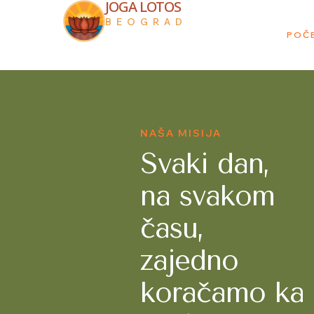
JOGA LOTOS
BEOGRAD
POČ
NAŠA MISIJA
Svaki dan,
na svakom
času,
zajedno
koračamo ka