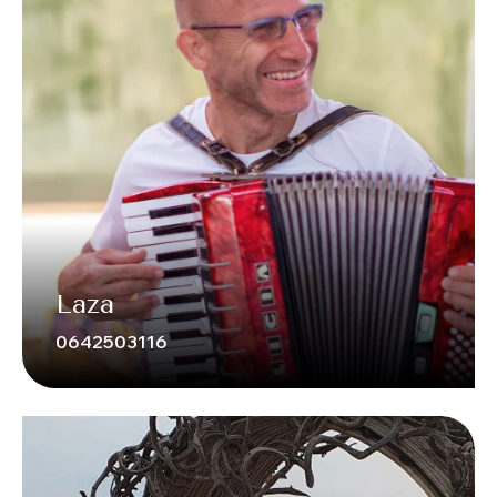
Laza
0642503116