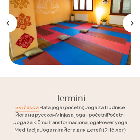
Termini
Svi časovi
Hata joga (početni)
Joga za trudnice
Йога на русском
Vinjasa joga - početni
Početni
Joga za kičmu
Transformaciona joga
Power yoga
Meditacija
Joga mira
Йога для детей (9-16 лет)