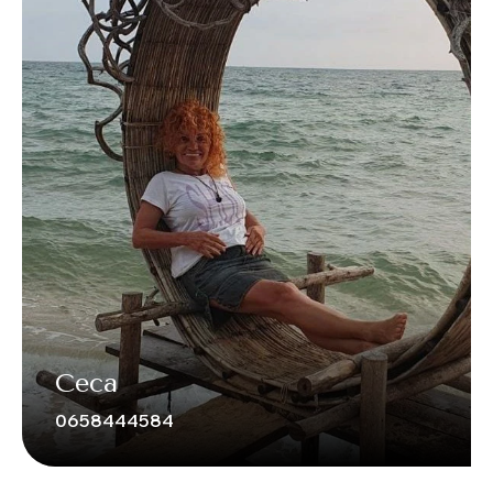
Ceca
0658444584