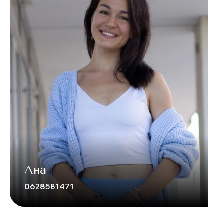
Ана
0628581471