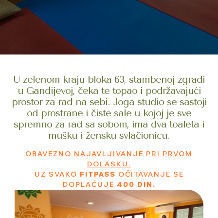
U zelenom kraju bloka 63, stambenoj zgradi
u Gandijevoj, čeka te topao i podržavajući
prostor za rad na sebi. Joga studio se sastoji
od prostrane i čiste sale u kojoj je sve
spremno za rad sa sobom, ima dva toaleta i
mušku i žensku svlačionicu.
OBAVEZNO NAJAVLJIVANJE PRI PRVOM
DOLASKU.
UZ SVAKO
FITPASS
OČITAVANJE SE
DOPLAĆUJE
400 DIN.