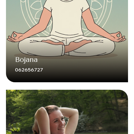
Bojana
062656727