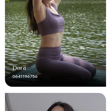
Dora
0641196756