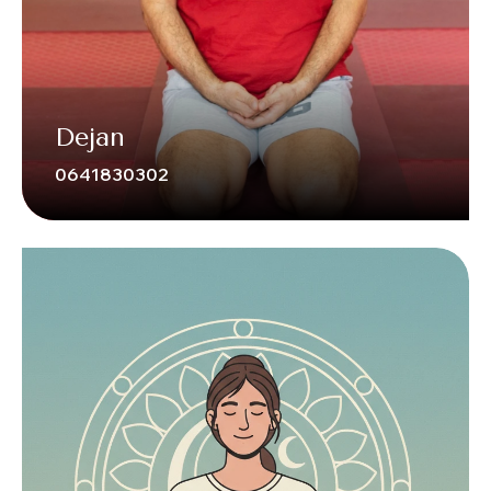
Dejan
0641830302