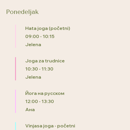
Ponedeljak
Hata joga (početni)
09:00
-
10:15
Jelena
Joga za trudnice
10:30
-
11:30
Jelena
Йога на русском
12:00
-
13:30
Ана
Vinjasa joga - početni