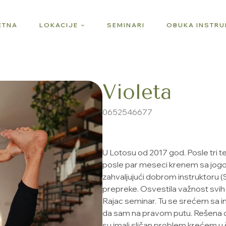
ETNA
LOKACIJE
SEMINARI
OBUKA INSTR
Violeta
0652546677
U Lotosu od 2017 god. Posle tri t
posle par meseci krenem sa jogom.
zahvaljujući dobrom instruktoru (
prepreke. Osvestila važnost svih
Rajac seminar. Tu se srećem sa 
da sam na pravom putu. Rešena d
su imali sličan problem krećem u 