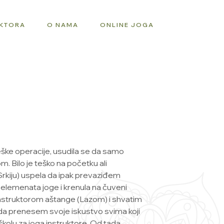
UKTORA
O NAMA
ONLINE JOGA
eške operacije, usudila se da samo
 Bilo je teško na početku ali
Srkiju) uspela da ipak prevaziđem
 elemenata joge i krenula na čuveni
instruktorom aštange (Lazom) i shvatim
a prenesem svoje iskustvo svima koji
školu za joga instruktore. Od tada