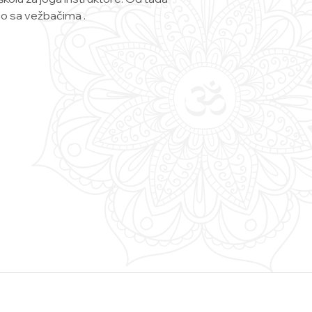
o sa vežbačima .